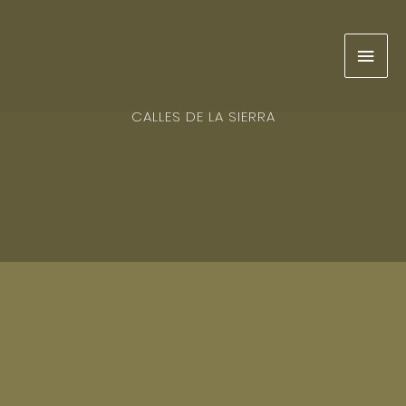
Ir
Men
al
contenido
prin
CALLES DE LA SIERRA