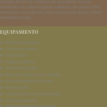
Cabaña de 60 m2 cubiertos en una planta. Cocina
separada con salida a galería cubierta con asador. Una
habitación con baño en suite. Hidromasaje doble y Pileta
individual privada.
EQUIPAMIENTO
Hidromasaje doble
Cocina con horno
Microondas
Vajilla completa
Sommier King Size
Ropa de cama de 1era calidad
Aire Acondiciona Frío/calor
Estufa a leña
Ventanas DVH con mosquitero
Cortinas blackout
Pileta climatizada y privada