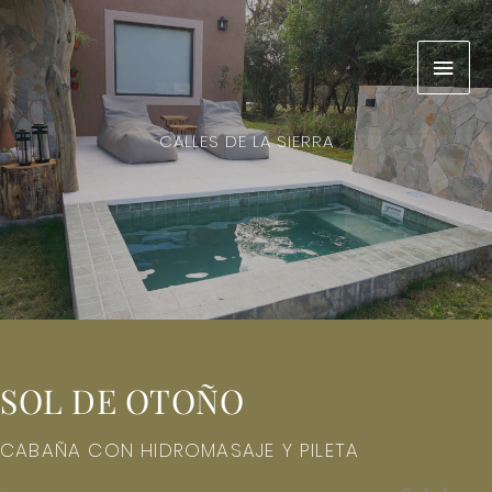
Ir
Men
al
contenido
prin
CALLES DE LA SIERRA
SOL DE OTOÑO
CABAÑA CON HIDROMASAJE Y PILETA