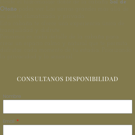
Desde el hidromasaje doble de la cabaña
Sol de
podes ver Las sierras grandes más allá de
Otoño
su pileta climatizada y privada.
Esta cabaña te ofrece una experiencia única de
tranquilidad y disfrute.
Pensamos en cada detalle de la cabaña para
crear un espacio calmo y natural que te permita
disfrutar cada momento de tu estadía. Priorizando
la privacidad y lo sensorial.
CONSULTANOS DISPONIBILIDAD
Nombre
Email