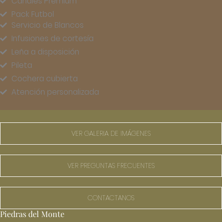
Canales Premium
Pack Futbol
Servicio de Blancos
Infusiones de cortesía
Leña a disposición
Pileta
Cochera cubierta
Atención personalizada
VER GALERIA DE IMÁGENES
VER PREGUNTAS FRECUENTES
CONTACTANOS
Piedras del Monte