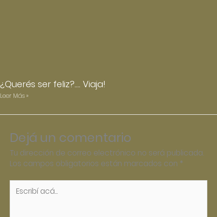
¿Querés ser feliz?…. Viaja!
Leer Más »
Dejá un comentario
Tu dirección de correo electrónico no será publicada.
Los campos obligatorios están marcados con
*
Escribí
acá...